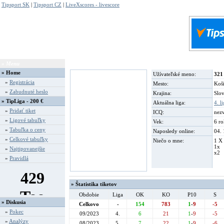
Tipsport SK
|
Tipsport CZ
|
LiveXscores - livescore
» Menu
» Profil
»
Home
Užívateľské meno:
321
»
Registrácia
Mesto:
Koš
»
Zabudnuté heslo
Krajina:
Slov
» TipLiga - 200 €
Aktuálna liga:
4. l
»
Pridať tiket
ICQ:
nez
»
Ligové tabuľky
Vek:
6 r
»
Tabuľka o ceny
Naposledy online:
04. 
»
Celkové tabuľky
Niečo o mne:
1 X
1x
»
Najtipovanejšie
x2
»
Pravidlá
» Štatistika tiketov
Obdobie
Liga
OK
KO
P10
S
» Diskusia
Celkovo
-
154
783
1
-
9
-5
»
Pokec
09/2023
4.
6
21
1
-
9
-5
»
Analýzy
08/2023
5.
7
22
1
-
9
-6