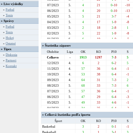
» Live výsledky
07/2023
5.
4
21
0
-
10
-10
»
Futbal
06/2023
5.
4
20
0
-
10
-13
»
Tenis
05/2023
5.
5
21
3
-
7
-4
» Správy
04/2023
5.
4
17
1
-
9
-8
»
Futbal
03/2023
5.
2
18
2
-
8
1
»
Tenis
02/2023
5.
5
22
1
-
9
-8
»
Hokej
01/2023
6.
6
19
1
-
9
-5
»
Ostatné
12/2022
6.
3
17
2
-
8
-8
» Štatistika zápasov
» Tipex
11/2022
6.
4
24
0
-
10
-16
Obdobie
Liga
OK
KO
P10
S
»
Diskusia
10/2022
6.
3
21
2
-
8
-5
Celkovo
-
1913
1297
7
-
3
5
»
Partneri
09/2022
6.
2
27
1
-
9
-2
12/2023
4.
6
2
6
-
2
5
»
Kontakt
08/2022
6.
4
20
2
-
8
-7
11/2023
4.
57
36
6
-
4
-1
07/2022
6.
2
24
1
-
9
-5
10/2023
4.
53
38
6
-
4
-1
06/2022
6.
4
26
3
-
7
1
09/2023
4.
64
31
7
-
3
2
05/2022
3.
3
27
0
-
10
-19
08/2023
5.
68
33
7
-
3
6
04/2022
4.
6
19
3
-
7
-1
07/2023
5.
57
36
6
-
4
-1
03/2022
5.
6
21
2
-
8
-5
06/2023
5.
47
29
6
-
4
-3
02/2022
5.
4
22
1
-
9
1
05/2023
5.
49
33
4
-
6
-1
01/2022
6.
8
18
5
-
5
2
04/2023
5.
34
25
6
-
4
-2
12/2021
6.
2
27
1
-
9
-2
03/2023
5.
33
21
6
-
4
2
» Celková štatistika podľa športu
11/2021
5.
3
24
1
-
9
-5
02/2023
5.
32
32
3
-
7
-1
Šport
OK
KO
P10
S
10/2021
5.
6
22
2
-
8
-3
01/2023
6.
44
33
4
-
6
-2
Basketbal
3
2
0
-
1
-1
09/2021
6.
5
19
1
-
9
1
12/2022
6.
26
29
3
-
7
-2
Basketball
3
1
3
-
1
3