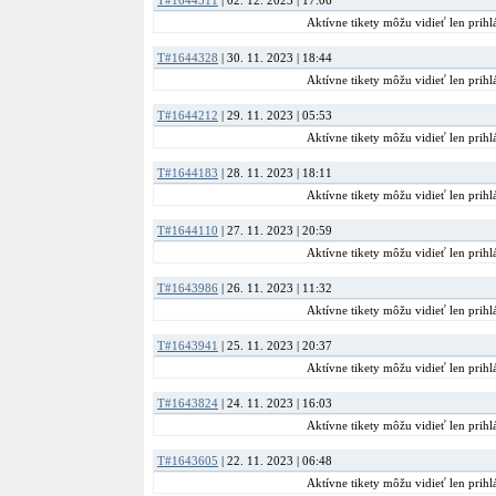
T#1644511
12/2020
| 02. 12. 2023 | 17:06
6.
79
34
6
-
4
-1
11/2020
6.
51
39
6
-
4
-1
Aktívne tikety môžu vidieť len prihlá
10/2020
6.
17
10
7
-
3
4
T#1644328
| 30. 11. 2023 | 18:44
Aktívne tikety môžu vidieť len prihlá
T#1644212
| 29. 11. 2023 | 05:53
Aktívne tikety môžu vidieť len prihlá
T#1644183
| 28. 11. 2023 | 18:11
Aktívne tikety môžu vidieť len prihlá
T#1644110
| 27. 11. 2023 | 20:59
Aktívne tikety môžu vidieť len prihlá
T#1643986
| 26. 11. 2023 | 11:32
Aktívne tikety môžu vidieť len prihlá
T#1643941
| 25. 11. 2023 | 20:37
Aktívne tikety môžu vidieť len prihlá
T#1643824
| 24. 11. 2023 | 16:03
Aktívne tikety môžu vidieť len prihlá
T#1643605
| 22. 11. 2023 | 06:48
Aktívne tikety môžu vidieť len prihlá