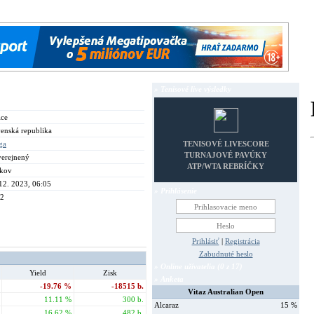
» Tenisové live výsledky
ice
enská republika
iga
TENISOVÉ LIVESCORE
TURNAJOVÉ PAVÚKY
verejnený
ATP/WTA REBRÍČKY
okov
12. 2023, 06:05
» Prihlásenie
 2
Prihlásiť
|
Registrácia
Zabudnuté heslo
» Online užívatelia (0 z 17)
Yield
Zisk
» Anketa
-19.76 %
-18515 b.
Vitaz Australian Open
11.11 %
300 b.
Alcaraz
15 %
16.62 %
482 b.