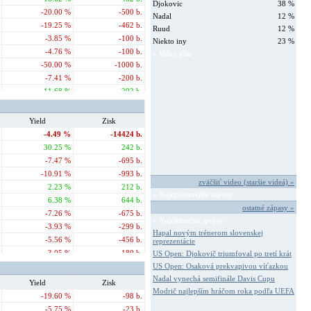
Djokovic
38 %
-20.00 %
-500 b.
Nadal
12 %
-19.25 %
-462 b.
Ruud
12 %
-3.85 %
-100 b.
Niekto iny
23 %
-4.76 %
-100 b.
» Video dňa
-50.00 %
-1000 b.
-7.41 %
-200 b.
11.68 %
292 b.
-25.00 %
-500 b.
-28.57 %
-800 b.
Yield
Zisk
-37.50 %
-900 b.
-4.49 %
-14424 b.
-65.52 %
-1900 b.
30.25 %
242 b.
-16.67 %
-400 b.
-7.47 %
-695 b.
-66.19 %
-1721 b.
-10.91 %
-993 b.
zväčšiť video (staršie videá) »
-33.33 %
-1000 b.
2.23 %
212 b.
» Najtipovanejšie zápasy
-50.00 %
-1500 b.
6.38 %
644 b.
ostatné zápasy »
20.00 %
500 b.
-7.26 %
-675 b.
» Najčítanejšie správy
11.11 %
300 b.
-3.93 %
-299 b.
Hapal novým trénerom slovenskej
-23.08 %
-600 b.
-5.56 %
-456 b.
reprezentácie
36.12 %
939 b.
-3.05 %
-180 b.
US Open: Djokovič triumfoval po tretí krát
-65.52 %
-1900 b.
11.41 %
616 b.
US Open: Osaková prekvapivou víťazkou
-44.44 %
-1200 b.
Nadal vynechá semifinále Davis Cupu
-12.33 %
-789 b.
Yield
Zisk
-4.93 %
-138 b.
Modrič najlepším hráčom roka podľa UEFA
-5.09 %
-392 b.
-19.60 %
-98 b.
4.17 %
100 b.
-22.20 %
-1221 b.
-5.75 %
-23 b.