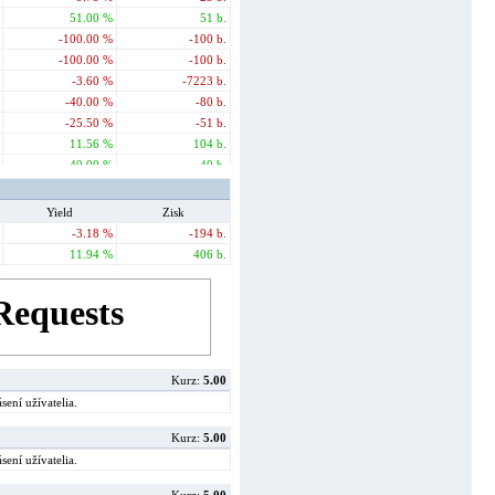
-3.85 %
-100 b.
-3.23 %
-271 b.
51.00 %
51 b.
-28.57 %
-800 b.
-7.94 %
-524 b.
-100.00 %
-100 b.
-16.67 %
-500 b.
-28.34 %
-2664 b.
-100.00 %
-100 b.
-100.00 %
-2700 b.
-9.22 %
-682 b.
-3.60 %
-7223 b.
34.50 %
966 b.
-2.53 %
-195 b.
-40.00 %
-80 b.
-53.62 %
-1555 b.
-7.74 %
-666 b.
-25.50 %
-51 b.
7.14 %
200 b.
-7.17 %
-717 b.
11.56 %
104 b.
-53.93 %
-1618 b.
-2.15 %
-157 b.
40.00 %
40 b.
50.00 %
1500 b.
7.47 %
605 b.
-5.68 %
-6553 b.
-48.28 %
-1400 b.
-10.49 %
-703 b.
-9.63 %
-77 b.
Yield
Zisk
-100.00 %
-500 b.
13.95 %
1046 b.
-24.79 %
-347 b.
-3.18 %
-194 b.
-3.12 %
-290 b.
16.50 %
33 b.
11.94 %
406 b.
-14.23 %
-1380 b.
-3.31 %
-324 b.
-3.80 %
-357 b.
4.34 %
399 b.
-2.40 %
-216 b.
1.32 %
112 b.
Kurz:
5.00
-23.13 %
-2267 b.
sení užívatelia.
3.74 %
393 b.
-13.04 %
-1487 b.
Kurz:
5.00
4.48 %
417 b.
sení užívatelia.
-8.85 %
-850 b.