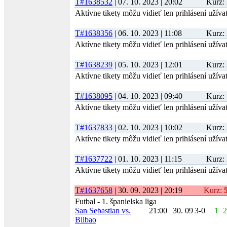
-40.39
T#1638532
| 07. 10. 2023 | 20:02
Kurz:
05/2018
5.
7
24
3
-
7
-2
-125
%
Aktívne tikety môžu vidieť len prihlásení užívat
-28.50
04/2018
2.
5
17
2
-
8
-3
-62
%
T#1638356
| 06. 10. 2023 | 11:08
Kurz:
03/2018
2.
5
6
4
-
6
1
-7.45 %
-8
Aktívne tikety môžu vidieť len prihlásení užívat
02/2018
2.
7
11
6
-
4
-2
-2.28 %
-4
01/2018
3.
16
11
5
-
5
2
23.85 %
644
T#1638239
| 05. 10. 2023 | 12:01
Kurz:
Aktívne tikety môžu vidieť len prihlásení užívat
T#1638095
| 04. 10. 2023 | 09:40
Kurz:
Aktívne tikety môžu vidieť len prihlásení užívat
T#1637833
| 02. 10. 2023 | 10:02
Kurz:
Aktívne tikety môžu vidieť len prihlásení užívat
T#1637722
| 01. 10. 2023 | 11:15
Kurz:
Aktívne tikety môžu vidieť len prihlásení užívat
T#1637658
| 30. 09. 2023 | 20:19
Kurz:
Futbal - 1. španielska liga
San Sebastian vs.
21:00 | 30. 09
3-0
1
2
Bilbao