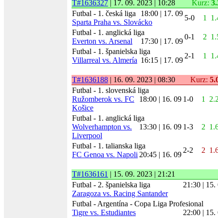
T#1636327
| 17. 09. 2023 | 10:28
Kurz:
3.
Futbal - 1. česká liga
18:00 | 17. 09
5-0
1
1.
Sparta Praha vs. Slovácko
Futbal - 1. anglická liga
0-1
2
1.
Everton vs. Arsenal
17:30 | 17. 09
Futbal - 1. španielska liga
2-1
1
1.
Villarreal vs. Almería
16:15 | 17. 09
T#1636188
| 16. 09. 2023 | 08:30
Kurz:
5.
Futbal - 1. slovenská liga
Ružomberok vs. FC
18:00 | 16. 09
1-0
1
2.
Košice
Futbal - 1. anglická liga
Wolverhampton vs.
13:30 | 16. 09
1-3
2
1.
Liverpool
Futbal - 1. talianska liga
2-2
2
1.
FC Genoa vs. Napoli
20:45 | 16. 09
T#1636161
| 15. 09. 2023 | 21:21
Futbal - 2. španielska liga
21:30 | 15.
Zaragoza vs. Racing Santander
Futbal - Argentína - Copa Liga Profesional
Tigre vs. Estudiantes
22:00 | 15.