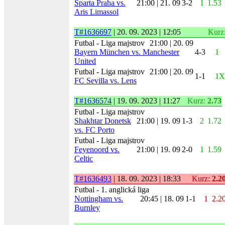
Sparta Praha vs.
21:00 | 21. 09
3-2
1
1.53
Aris Limassol
T#1636697
| 20. 09. 2023 | 12:05
Kurz
Futbal - Liga majstrov
21:00 | 20. 09
Bayern München vs. Manchester
4-3
1
United
Futbal - Liga majstrov
21:00 | 20. 09
1-1
1X
FC Sevilla vs. Lens
T#1636574
| 19. 09. 2023 | 11:27
Kurz:
2.73
Futbal - Liga majstrov
Shakhtar Donetsk
21:00 | 19. 09
1-3
2
1.72
vs. FC Porto
Futbal - Liga majstrov
Feyenoord vs.
21:00 | 19. 09
2-0
1
1.59
Celtic
T#1636493
| 18. 09. 2023 | 18:33
Kurz:
2.2
Futbal - 1. anglická liga
Nottingham vs.
20:45 | 18. 09
1-1
1
2.2
Burnley