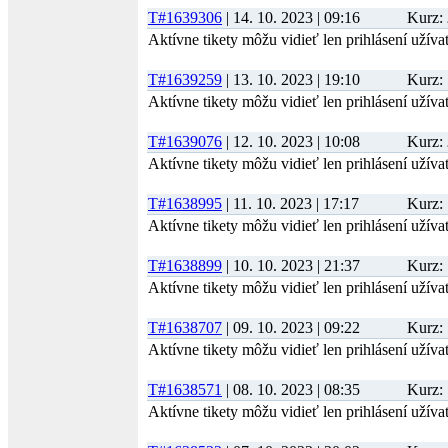
06/2019
3.
8
10
4
-
6
-3
-23
02/2018
2.
36
18
6
-
4
-3
-9.39 %
-
%
T#1639306
| 14. 10. 2023 | 09:16
Kurz:
01/2018
3.
41
13
10
-
0
11
5.67 %
-37.17
Aktívne tikety môžu vidieť len prihlásení užívat
05/2019
3.
2
4
2
-
4
-2
-22
%
-100.00
T#1639259
| 13. 10. 2023 | 19:10
Kurz:
04/2019
3.
0
3
0
-
3
-3
-30
%
Aktívne tikety môžu vidieť len prihlásení užívat
-35.71
03/2019
3.
2
5
2
-
5
-5
-25
%
T#1639076
| 12. 10. 2023 | 10:08
Kurz:
-14.07
02/2019
3.
5
9
2
-
8
-7
-19
Aktívne tikety môžu vidieť len prihlásení užívat
%
-100.00
01/2019
3.
0
3
0
-
3
-3
-30
T#1638995
| 11. 10. 2023 | 17:17
Kurz:
%
Aktívne tikety môžu vidieť len prihlásení užívat
-48.20
12/2018
3.
1
4
1
-
4
-4
-24
%
T#1638899
| 10. 10. 2023 | 21:37
Kurz:
11/2018
4.
9
14
3
-
7
1
14.74 %
339
Aktívne tikety môžu vidieť len prihlásení užívat
10/2018
5.
14
13
4
-
6
1
35.07 %
947
-21.38
09/2018
5.
5
21
3
-
7
-3
-55
T#1638707
| 09. 10. 2023 | 09:22
Kurz:
%
Aktívne tikety môžu vidieť len prihlásení užívat
08/2018
6.
10
16
3
-
7
-4
5.15 %
134
-54.62
07/2018
6.
4
22
1
-
9
-5
-142
T#1638571
| 08. 10. 2023 | 08:35
%
Kurz:
-54.66
Aktívne tikety môžu vidieť len prihlásení užívat
06/2018
6.
3
26
1
-
9
-2
-158
%