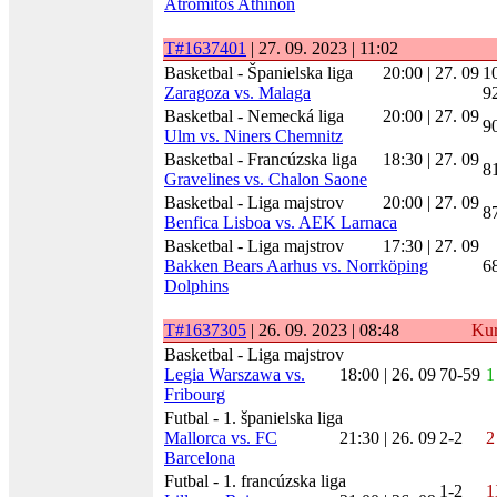
Atromitos Athinon
T#1637401
| 27. 09. 2023 | 11:02
Basketbal - Španielska liga
20:00 | 27. 09
1
Zaragoza vs. Malaga
9
Basketbal - Nemecká liga
20:00 | 27. 09
9
Ulm vs. Niners Chemnitz
Basketbal - Francúzska liga
18:30 | 27. 09
8
Gravelines vs. Chalon Saone
Basketbal - Liga majstrov
20:00 | 27. 09
8
Benfica Lisboa vs. AEK Larnaca
Basketbal - Liga majstrov
17:30 | 27. 09
Bakken Bears Aarhus vs. Norrköping
6
Dolphins
T#1637305
| 26. 09. 2023 | 08:48
Ku
Basketbal - Liga majstrov
Legia Warszawa vs.
18:00 | 26. 09
70-59
1
Fribourg
Futbal - 1. španielska liga
Mallorca vs. FC
21:30 | 26. 09
2-2
2
Barcelona
Futbal - 1. francúzska liga
1-2
1