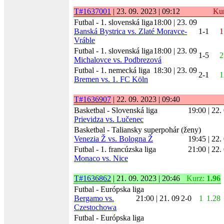
T#1637001
| 23. 09. 2023 | 09:12
Ku
Futbal - 1. slovenská liga
18:00 | 23. 09
Banská Bystrica vs. Zlaté Moravce-
1-1
1
Vráble
Futbal - 1. slovenská liga
18:00 | 23. 09
1-5
2
Michalovce vs. Podbrezová
Futbal - 1. nemecká liga
18:30 | 23. 09
2-1
Bremen vs. 1. FC Köln
T#1636907
| 22. 09. 2023 | 09:40
Basketbal - Slovenská liga
19:00 | 22.
Prievidza vs. Lučenec
Basketbal - Taliansky superpohár (ženy)
Venezia Ž vs. Bologna Ž
19:45 | 22.
Futbal - 1. francúzska liga
21:00 | 22.
Monaco vs. Nice
T#1636862
| 21. 09. 2023 | 20:46
Kurz:
1.96
Futbal - Európska liga
Bergamo vs.
21:00 | 21. 09
2-0
1
1.28
Czestochowa
Futbal - Európska liga