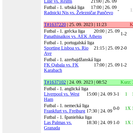
Lille vs. Reims
21:00 | 26. 09
Futbal - 1. srbská liga
17:00 | 26. 09
-
1
Radnicki Nis vs. Železničar Pančevo
T#1637220
| 25. 09. 2023 | 11:23
K
Futbal - 1. grécka liga
20:00 | 25. 09
1-2
Panathinaikos vs. AEK Athens
Futbal - 1. portugalská liga
Sporting Lisboa vs. Rio
21:15 | 25. 09
2-0
Ave
Futbal - 1. azerbajdžanská liga
FK Qabala vs. FK
17:00 | 25. 09
1-2
Karabach
T#1637102
| 24. 09. 2023 | 08:52
Kurz:
Futbal - 1. anglická liga
Liverpool vs. West
15:00 | 24. 09
3-1
1
Ham
Futbal - 1. nemecká liga
0-0
1X
Frankfurt vs. Freiburg
17:30 | 24. 09
Futbal - 1. španielska liga
Las Palmas vs.
18:30 | 24. 09
1-0
1X
Granada