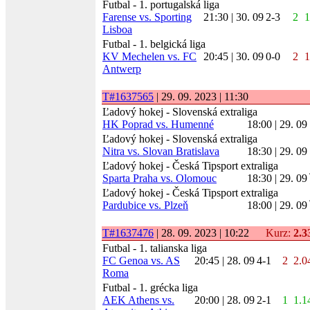
Futbal - 1. portugalská liga
Farense vs. Sporting
21:30 | 30. 09
2-3
2
1
Lisboa
Futbal - 1. belgická liga
KV Mechelen vs. FC
20:45 | 30. 09
0-0
2
1
Antwerp
T#1637565
| 29. 09. 2023 | 11:30
Ľadový hokej - Slovenská extraliga
HK Poprad vs. Humenné
18:00 | 29. 09
Ľadový hokej - Slovenská extraliga
Nitra vs. Slovan Bratislava
18:30 | 29. 09
Ľadový hokej - Česká Tipsport extraliga
Sparta Praha vs. Olomouc
18:30 | 29. 09
Ľadový hokej - Česká Tipsport extraliga
Pardubice vs. Plzeň
18:00 | 29. 09
T#1637476
| 28. 09. 2023 | 10:22
Kurz:
2.3
Futbal - 1. talianska liga
FC Genoa vs. AS
20:45 | 28. 09
4-1
2
2.0
Roma
Futbal - 1. grécka liga
AEK Athens vs.
20:00 | 28. 09
2-1
1
1.1