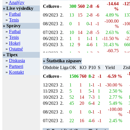
»
Analýzy
-14.64
-12
Celkovo
-
300
560
2
-
8
-6
» Live výsledky
%
»
Futbal
09/2023
2.
13
15
2
-
8
-6
4.89 %
137
»
Tenis
-100.00
08/2023
2.
0
1
0
-
1
-1
-10
» Správy
%
»
Futbal
07/2023
2.
10
14
2
-
8
-5
2.63 %
6
»
Tenis
06/2023
2.
1
1
1
-
1
1
-11.50 %
-2
»
Hokej
05/2023
3.
12
9
4
-
6
1
31.43 %
660
»
Ostatné
-60.75
04/2023
3.
1
3
1
-
3
-3
-24
» Tipex
%
»
Diskusia
» Štatistika zápasov
03/2023
4.
13
16
4
-
6
-1
11.59 %
336
»
Partneri
Obdobie
Liga
OK
KO
P10
S
Yield
Zis
-73.14
02/2023
4.
1
6
1
-
6
-3
-51
»
Kontakt
%
-
Celkovo
-
1506
760
8
-
2
-1
-6.59 %
-100.00
01/2023
4.
0
6
0
-
6
-6
-60
%
12/2023
2.
1
1
1
-
1
-1
-30.00 %
-39.60
11/2023
2.
5
1
5
-
1
1
2.50 %
12/2022
4.
4
11
2
-
8
-3
-59
%
10/2023
2.
52
14
7
-
3
1
2.77 %
-23.33
09/2023
2.
45
20
6
-
4
2
5.49 %
11/2022
4.
7
17
2
-
8
-4
-56
%
-100.00
08/2023
2.
0
1
0
-
1
-1
-
-37.36
%
10/2022
4.
3
11
2
-
8
-4
-52
%
07/2023
2.
22
16
4
-
6
-1
2.45 %
-34.94
06/2023
2.
3
1
3
-
1
3
-2.50 %
09/2022
4.
5
12
3
-
7
-1
-59
%