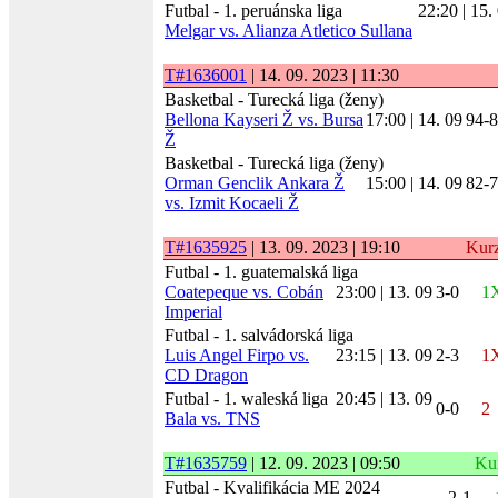
Futbal - 1. peruánska liga
22:20 | 15.
Melgar vs. Alianza Atletico Sullana
T#1636001
| 14. 09. 2023 | 11:30
Basketbal - Turecká liga (ženy)
Bellona Kayseri Ž vs. Bursa
17:00 | 14. 09
94-
Ž
Basketbal - Turecká liga (ženy)
Orman Genclik Ankara Ž
15:00 | 14. 09
82-
vs. Izmit Kocaeli Ž
T#1635925
| 13. 09. 2023 | 19:10
Kur
Futbal - 1. guatemalská liga
Coatepeque vs. Cobán
23:00 | 13. 09
3-0
1
Imperial
Futbal - 1. salvádorská liga
Luis Angel Firpo vs.
23:15 | 13. 09
2-3
1
CD Dragon
Futbal - 1. waleská liga
20:45 | 13. 09
0-0
2
Bala vs. TNS
T#1635759
| 12. 09. 2023 | 09:50
Ku
Futbal - Kvalifikácia ME 2024
2-1