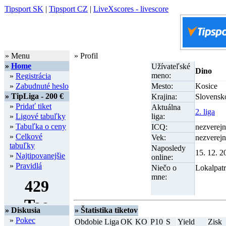
Tipsport SK
|
Tipsport CZ
|
LiveXscores - livescore
» Menu
» Profil
»
Home
Užívateľské
Dino
meno:
»
Registrácia
»
Zabudnuté heslo
Mesto:
Kosice
» TipLiga - 200 €
Krajina:
Slovensk
»
Pridať tiket
Aktuálna
2. liga
»
Ligové tabuľky
liga:
»
Tabuľka o ceny
ICQ:
nezverej
»
Celkové
Vek:
nezverej
tabuľky
Naposledy
15. 12. 2
»
Najtipovanejšie
online:
»
Pravidlá
Niečo o
Lokalpatr
mne:
» Diskusia
» Štatistika tiketov
»
Pokec
Obdobie
Liga
OK
KO
P10
S
Yield
Zisk