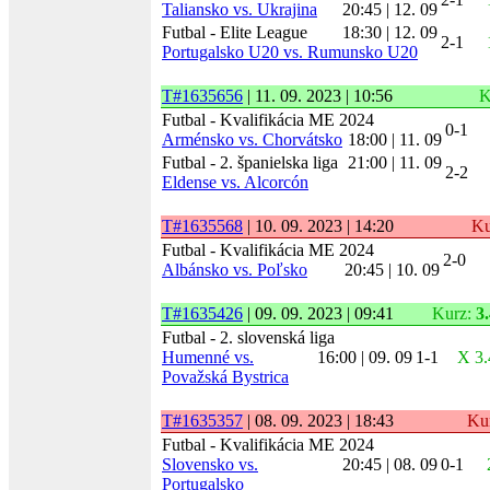
Taliansko vs. Ukrajina
20:45 | 12. 09
Futbal - Elite League
18:30 | 12. 09
2-1
Portugalsko U20 vs. Rumunsko U20
T#1635656
| 11. 09. 2023 | 10:56
K
Futbal - Kvalifikácia ME 2024
0-1
Arménsko vs. Chorvátsko
18:00 | 11. 09
Futbal - 2. španielska liga
21:00 | 11. 09
2-2
Eldense vs. Alcorcón
T#1635568
| 10. 09. 2023 | 14:20
Ku
Futbal - Kvalifikácia ME 2024
2-0
Albánsko vs. Poľsko
20:45 | 10. 09
T#1635426
| 09. 09. 2023 | 09:41
Kurz:
3
Futbal - 2. slovenská liga
Humenné vs.
16:00 | 09. 09
1-1
X
3.
Považská Bystrica
T#1635357
| 08. 09. 2023 | 18:43
Ku
Futbal - Kvalifikácia ME 2024
Slovensko vs.
20:45 | 08. 09
0-1
Portugalsko