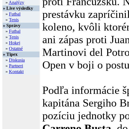
proti Francúzsku. 
»
Analýzy
» Live výsledky
prestávku zapríčini
»
Futbal
»
Tenis
koleno, kvôli ktor
» Správy
»
Futbal
ani zápas proti Jua
»
Tenis
»
Hokej
»
Ostatné
Martinovi del Potr
» Tipex
»
Diskusia
Open v boji o postu
»
Partneri
»
Kontakt
Podľa informácie š
kapitána Sergiho B
pozíciu jednotky p
Carreno Busta
, do