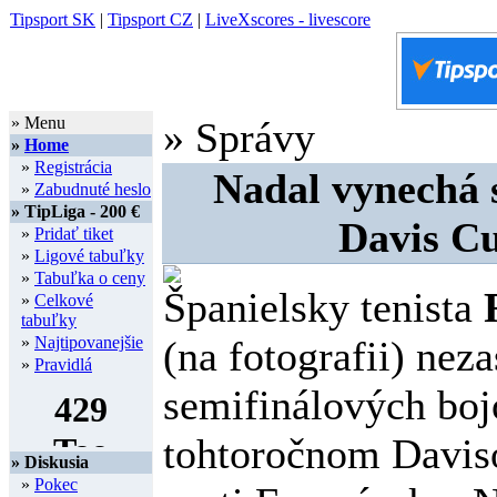
Tipsport SK
|
Tipsport CZ
|
LiveXscores - livescore
» Menu
» Správy
»
Home
»
Registrácia
Nadal vynechá 
»
Zabudnuté heslo
» TipLiga - 200 €
Davis C
»
Pridať tiket
»
Ligové tabuľky
»
Tabuľka o ceny
Španielsky tenista
R
»
Celkové
tabuľky
»
Najtipovanejšie
(na fotografii) nez
»
Pravidlá
semifinálových boj
tohtoročnom Davis
» Diskusia
»
Pokec