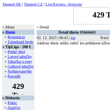
Tipsport SK
|
Tipsport CZ
|
LiveXscores - livescore
» Menu
» Detail
»
Home
Detail tiketu #1644443
»
Registrácia
02. 12. 2023 | 06:43 |
joe
Kurz
»
Zabudnuté heslo
Aktívne tikety môžu vidieť len prihlásení užívat
» TipLiga - 200 €
»
Pridať tiket
»
Ligové tabuľky
»
Tabuľka o ceny
»
Celkové tabuľky
»
Najtipovanejšie
»
Pravidlá
» Diskusia
»
Pokec
»
Analýzy