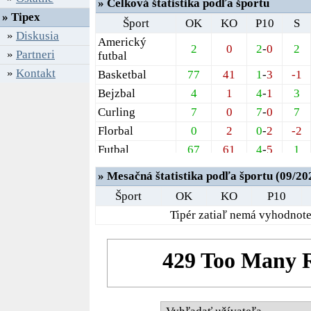
» Celková štatistika podľa športu
» Tipex
Šport
OK
KO
P10
S
»
Diskusia
Americký
2
0
2
-
0
2
»
Partneri
futbal
»
Kontakt
Basketbal
77
41
1
-
3
-1
Bejzbal
4
1
4
-
1
3
Curling
7
0
7
-
0
7
Florbal
0
2
0
-
2
-2
Futbal
67
61
4
-
5
1
Futsal
1
3
1
-
3
-2
» Mesačná štatistika podľa športu (09/20
Hádzaná
8
3
2
-
2
-1
Šport
OK
KO
P10
Ľadový hokej
16
14
1
-
3
1
Tipér zatiaľ nemá vyhodnote
Plážový futbal
1
0
1
-
0
1
Ragby
1
0
1
-
0
1
Šipky
1
0
1
-
0
1
Tenis
38
31
4
-
6
1
Volejbal
3
0
1
-
0
1