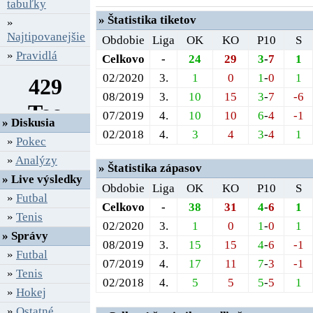
tabuľky
» Štatistika tiketov
»
Najtipovanejšie
Obdobie
Liga
OK
KO
P10
S
»
Pravidlá
Celkovo
-
24
29
3
-
7
1
02/2020
3.
1
0
1
-
0
1
08/2019
3.
10
15
3
-
7
-6
07/2019
4.
10
10
6
-
4
-1
» Diskusia
02/2018
4.
3
4
3
-
4
1
»
Pokec
»
Analýzy
» Štatistika zápasov
» Live výsledky
Obdobie
Liga
OK
KO
P10
S
»
Futbal
Celkovo
-
38
31
4
-
6
1
»
Tenis
02/2020
3.
1
0
1
-
0
1
» Správy
08/2019
3.
15
15
4
-
6
-1
»
Futbal
07/2019
4.
17
11
7
-
3
-1
»
Tenis
02/2018
4.
5
5
5
-
5
1
»
Hokej
»
Ostatné