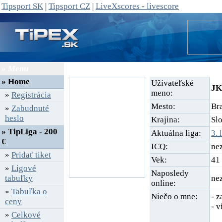
Tipsport SK
|
Tipsport CZ
|
LiveXscores - livescore
» Menu
» Profil
»
Home
Užívateľské
JK
meno:
»
Registrácia
Mesto:
Bra
»
Zabudnuté
heslo
Krajina:
Sl
» TipLiga - 200
Aktuálna liga:
3. 
€
ICQ:
ne
»
Pridať tiket
Vek:
41
»
Ligové
Naposledy
tabuľky
ne
online:
»
Tabuľka o
Niečo o mne:
- z
ceny
- 
»
Celkové