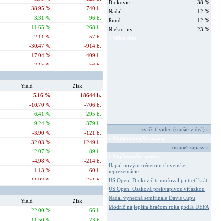
Djokovic
38 %
-38.95 %
-740 b.
Nadal
12 %
3.31 %
96 b.
Ruud
12 %
11.65 %
268 b.
Niekto iny
23 %
-2.11 %
-57 b.
» Video dňa
-30.47 %
-914 b.
-17.04 %
-409 b.
-2.15 %
-56 b.
0.86 %
24 b.
0.69 %
20 b.
Yield
Zisk
21.39 %
663 b.
-5.16 %
-18644 b.
-21.37 %
-641 b.
-10.70 %
-706 b.
37.03 %
1111 b.
6.41 %
295 b.
-17.73 %
-390 b.
9.24 %
379 b.
zväčšiť video (staršie videá) »
-25.92 %
-622 b.
-3.90 %
-121 b.
» Najtipovanejšie zápasy
-12.70 %
-292 b.
-32.03 %
-1249 b.
ostatné zápasy »
11.69 %
339 b.
2.07 %
89 b.
» Najčítanejšie správy
4.81 %
101 b.
-4.98 %
-214 b.
Hapal novým trénerom slovenskej
4.96 %
129 b.
-1.13 %
-60 b.
reprezentácie
-63.00 %
-1638 b.
-11.92 %
-751 b.
US Open: Djokovič triumfoval po tretí krát
-0.52 %
-16 b.
-5.64 %
-310 b.
US Open: Osaková prekvapivou víťazkou
-8.58 %
-206 b.
Nadal vynechá semifinále Davis Cupu
-6.22 %
-286 b.
Yield
Zisk
9.81 %
265 b.
Modrič najlepším hráčom roka podľa UEFA
-2.11 %
-93 b.
22.00 %
66 b.
-37.07 %
-556 b.
-1.33 %
-68 b.
11.50 %
23 b.