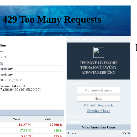
» Tenisové live výsledky
lhus
eah
 - FL
iga
TENISOVÉ LIVESCORE
TURNAJOVÉ PAVÚKY
verejnený
ATP/WTA REBRÍČKY
verejnený
08. 2025, 19:08
» Prihlásenie
Winner Takes It All
7.(20),04.20.(10),05.20(20)
Prihlásiť
|
Registrácia
Zabudnuté heslo
» Online užívatelia (0 z 10)
Yield
Zisk
» Anketa
-10.27 %
-17790 b.
Vitaz Australian Open
17.96 %
449 b.
Alcaraz
15 %
-5.95 %
-125 b.