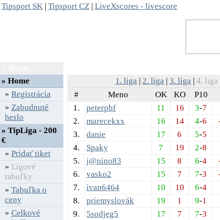
Tipsport SK
|
Tipsport CZ
|
LiveXscores - livescore
» Menu
» Ligové tabuľky (09/2023)
»
Home
1. liga
|
2. liga
|
3. liga
|
4. liga
»
Registrácia
#
Meno
OK
KO
P10
»
Zabudnuté
1.
peterpbf
11
16
3
-
7
heslo
2.
marecekxx
16
14
4
-
6
» TipLiga - 200
3.
danie
17
6
5
-
5
€
4.
Spaky
7
19
2
-
8
»
Pridať tiket
5.
j@nino83
15
8
6
-
4
»
Ligové
6.
vasko2
15
7
7
-
3
tabuľky
7.
ivan6464
10
10
6
-
4
»
Tabuľka o
ceny
8.
priemyslovák
19
1
9
-
1
»
Celkové
9.
5sodjeg5
17
7
7
-
3