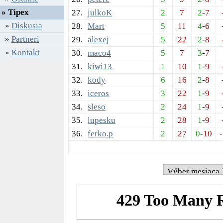
» Tipex
27.
julkoK
2
7
2
-
7
»
Diskusia
28.
Mart
5
11
4
-
6
»
Partneri
29.
alexej
5
22
2
-
8
»
Kontakt
30.
maco4
5
7
3
-
7
31.
kiwi13
1
10
1
-
9
32.
kody
6
16
2
-
8
33.
iceros
3
22
1
-
9
34.
sleso
2
24
1
-
9
35.
lupesku
2
28
1
-
9
36.
ferko.p
2
27
0
-
10