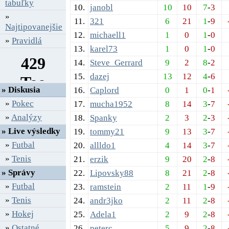
tabuľky
10.
janobl
10
10
7
-
3
»
11.
321
6
21
1
-
9
Najtipovanejšie
12.
michaell1
1
0
1
-
0
»
Pravidlá
13.
karel73
1
0
1
-
0
14.
Steve_Gerrard
9
2
8
-
2
15.
dazej
13
12
4
-
6
» Diskusia
16.
Caplord
0
1
0
-
1
»
Pokec
17.
mucha1952
8
14
3
-
7
»
Analýzy
18.
Spanky
2
3
2
-
3
» Live výsledky
19.
tommy21
9
13
3
-
7
»
Futbal
20.
allldo1
4
14
3
-
7
»
Tenis
21.
erzik
9
20
2
-
8
» Správy
22.
Lipovsky88
8
21
2
-
8
»
Futbal
23.
ramstein
2
11
1
-
9
»
Tenis
24.
andr3jko
2
11
2
-
8
»
Hokej
25.
Adela1
2
9
2
-
8
»
Ostatné
26.
peterc
5
9
2
-
8