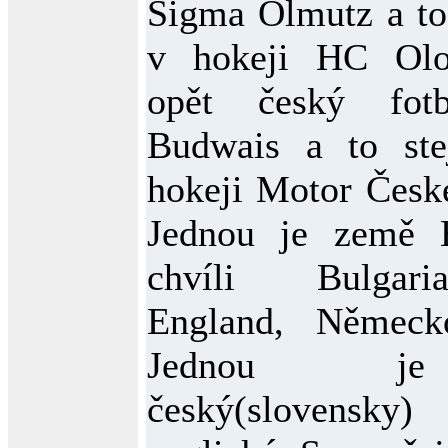
Sigma Olmutz a to
v hokeji HC Ol
opět český fot
Budwais a to st
hokeji Motor Česk
Jednou je země 
chvíli Bulgari
England, Německ
Jednou j
český(slovensky