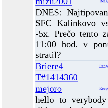
mizu2001
Reag
DNES: Najtipovane
SFC Kalinkovo v
-5x. Prečo tento z
11:00 hod. v po
stratil?
Briere4
Reag
T#1414360
mejoro
Reag
hello to verybody 