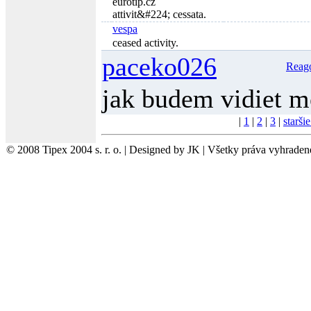
eurotip.cz
attivit&#224; cessata.
vespa
ceased activity.
paceko026
Reag
jak budem vidiet mo
|
1
|
2
|
3
|
staršie
© 2008 Tipex 2004 s. r. o. | Designed by JK | Všetky práva vyhraden