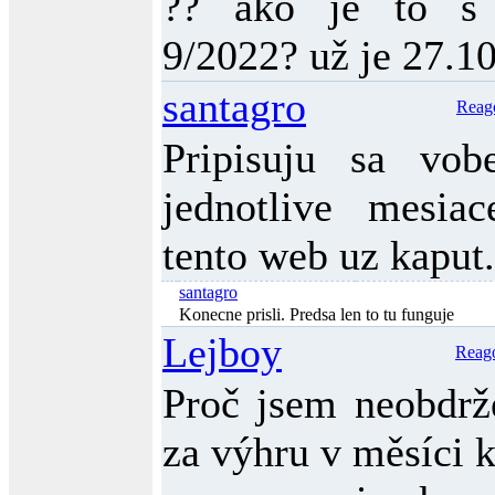
?? ako je to s
9/2022? už je 27.10 
santagro
Reag
Pripisuju sa vo
jednotlive mesia
tento web uz kaput.
santagro
Konecne prisli. Predsa len to tu funguje
Lejboy
Reag
Proč jsem neobdrž
za výhru v měsíci 