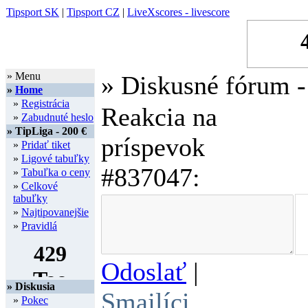
Tipsport SK
|
Tipsport CZ
|
LiveXscores - livescore
» Menu
» Diskusné fórum -
»
Home
»
Registrácia
Reakcia na
»
Zabudnuté heslo
» TipLiga - 200 €
príspevok
»
Pridať tiket
»
Ligové tabuľky
#837047:
»
Tabuľka o ceny
»
Celkové
tabuľky
»
Najtipovanejšie
»
Pravidlá
Odoslať
|
» Diskusia
Smajlíci
»
Pokec