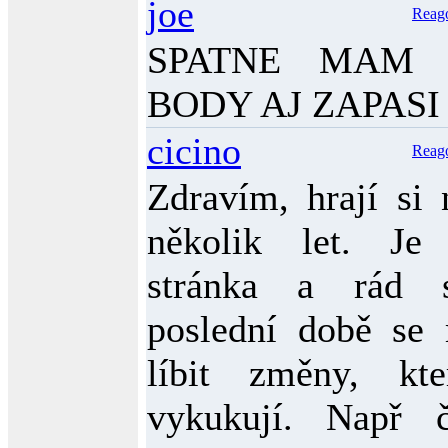
joe
Reag
SPATNE MAM 
BODY AJ ZAPASI
cicino
Reag
Zdravím, hrají si
několik let. Je
stránka a rád 
poslední době se 
líbit změny, k
vykukují. Např č