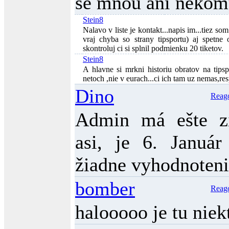
se mnou ani neko
Stein8
Nalavo v liste je kontakt...napis im...tiez s
vraj chyba so strany tipsportu) aj spetne 
skontroluj ci si splnil podmienku 20 tiketov.
Stein8
A hlavne si mrkni historiu obratov na tips
netoch ,nie v eurach...ci ich tam uz nemas,res
Dino
Reag
Admin má ešte z
asi, je 6. Január
žiadne vyhodnoten
bomber
Reag
halooooo je tu niek