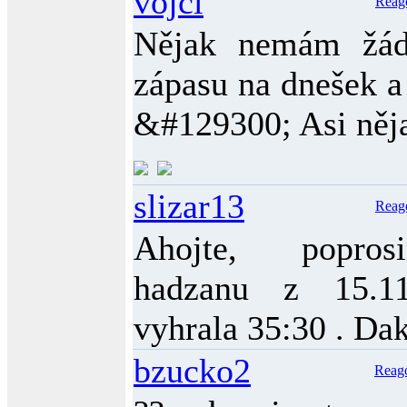
vojcl
Reag
Nějak nemám žád
zápasu na dnešek a 
&#129300; Asi něj
slizar13
Reag
Ahojte, popros
hadzanu z 15.11
vyhrala 35:30 . Da
bzucko2
Reag