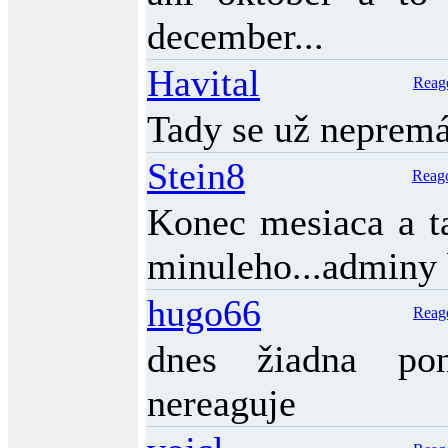
december...
Havital
Reag
Tady se už neprem
Stein8
Reag
Konec mesiaca a ta
minuleho...adminy 
hugo66
Reag
dnes žiadna po
nereaguje