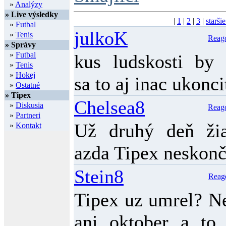
»
Analýzy
» Live výsledky
|
1
|
2
|
3
|
staršie
»
Futbal
julkoK
»
Tenis
Reag
» Správy
»
Futbal
kus ludskosti by 
»
Tenis
»
Hokej
sa to aj inac ukonci
»
Ostatné
» Tipex
Chelsea8
»
Diskusia
Reag
»
Partneri
Už druhý deň ži
»
Kontakt
azda Tipex neskonč
Stein8
Reag
Tipex uz umrel? N
ani oktober a to 